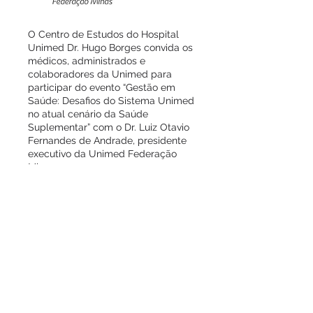
O Centro de Estudos do Hospital
Unimed Dr. Hugo Borges convida os
médicos, administrados e
colaboradores da Unimed para
participar do evento “Gestão em
Saúde: Desafios do Sistema Unimed
no atual cenário da Saúde
Suplementar” com o Dr. Luiz Otavio
Fernandes de Andrade, presidente
executivo da Unimed Federação
Minas.
Anestesiologista pela Universidade
Federal de Minas Gerais e pós-
graduado em Gestão de Negócios e
Tecnologia da Informação pela
Fundação Getúlio Vargas, Luiz
Otavio Fernandes de Andrade atua
há 8 anos no sistema Unimed,
ocupando o cargo de diretor
técnico da federação mineira nos