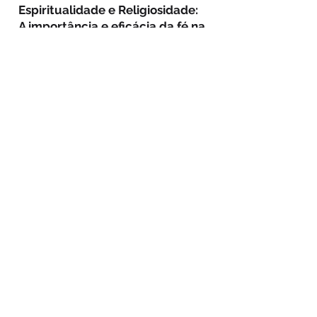
Espiritualida
de e Religiosidade:
A importância e eficácia da fé na
manutenção da saúde
Dra. Daniella Paiva
14h50 às 15h20
Intervalo para o café
15h20 às 16h10
Luto Antecipatório e não
legitimado pela sociedade:
Encontrando novos sentidos no
luto
Dra. Fabiane Rossi
16h10 às 17h
Comunicação compassiva
Dra. Tatyene Neher